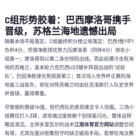
C组形势胶着：巴西摩洛哥携手
晋级，苏格兰海地遗憾出局
随着本场平局落定，C组最终积分榜尘埃落定：巴西1胜1平1
负积4分，凭借净胜球优势力压摩洛哥（同样4分）排名小
组第一；摩洛哥则以第二身份惊险出线。而此前爆冷击败海
地的苏格兰，虽末轮力克巴西U23替补阵容出战的“试验
队”，仍因净胜球劣势屈居第三；首次闯入世界杯正赛的海
地虽三战皆负，却在对阵苏格兰时由杜克洛斯打入队史世界
杯首球，赢得尊重。
尽管顺利晋级16强，但巴西队的表现难言令人信服。三场小
组赛仅打入3球，进攻端过度依赖个别球星闪光，整体运转
略显滞涩。主帅多里瓦尔的战术
江南体育官方网站
调整空间
有限，尤其在面对密集防守时缺乏破局手段。若想在淘汰赛