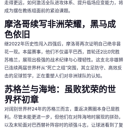
走得更远，如何激活全队进攻体系、提升临场应变能力，将
成为摆在教练组面前的紧迫课题。
摩洛哥续写非洲荣耀，黑马成
色依旧
继2022年历史性闯入四强后，摩洛哥再次证明自己绝非昙
花一现。本届赛事，他们不仅逼平巴西，首轮还2比0完胜
苏格兰，展现出极强的战术纪律与心理韧性。这支北非雄狮
已连续两届世界杯从“死亡之组”突围，其立足防守、高效反
击的足球哲学，正在重塑人们对非洲球队的认知。
苏格兰与海地：虽败犹荣的世
界杯初章
对阔别世界杯24年的苏格兰而言，重返决赛圈本身已是胜
利。尽管未能更进一步，但他们在对阵海地时展现的拼劲，
以及末轮面对巴西替补阵容时的顽强斗志，让球迷看到了复