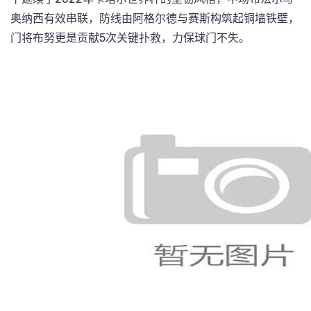
奥纳西有效串联，防线由阿格尔德与赛斯构筑起铜墙铁壁，
门将布努更是贡献5次关键扑救，力保球门不失。