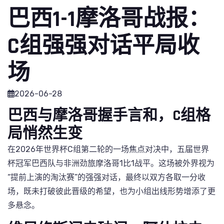
巴西1-1摩洛哥战报：
C组强强对话平局收
场
2026-06-28
巴西与摩洛哥握手言和，C组格
局悄然生变
在2026年世界杯C组第二轮的一场焦点对决中，五届世界
杯冠军巴西队与非洲劲旅摩洛哥1比1战平。这场被外界视为
“提前上演的淘汰赛”的强强对话，最终以双方各取一分收
场，既未打破彼此晋级的希望，也为小组出线形势增添了更
多悬念。