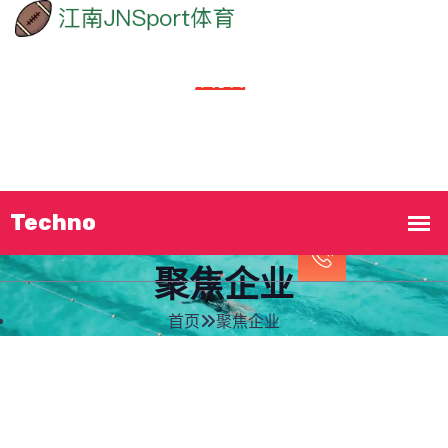
首页
了解
江南体育官方网站
经典案例
立即致电!
聚焦企业
公司服务
互动
江南JNSport体育
17641188208
聚焦企业
首页
聚焦企业