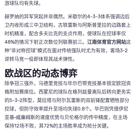
游球队均有失球。
赫罗纳的异军突起并非偶然。米歇尔的4-3-3体系强调边后
卫内收形成三中卫结构，古铁雷斯与阿斯普里拉的边路套上
时机精准，配合多夫比克的支点作用，使球队在控球率仅
48%的情况下射正次数位列联赛前三。
江南体育官方网站
这
种“非对称控球”模式在面对传统强队时尤为有效，客场3-2
逆转马竞一役即体现其战术弹性。
欧战区的动态博弈
除争冠三强外，马德里竞技与毕尔巴鄂竞技基本锁定欧冠资
格附加赛席位。西蒙尼的球队在格列兹曼离队后转向更务实
的5-3-2阵型，莫拉塔与阿尔瓦雷斯的双前锋配置牺牲部分
控球，但防守效率提升至场均失球0.8个。毕巴则凭借伊尼
亚基·威廉姆斯的速度优势与贝伦格尔的传中精度，在主场
保持12场不败，其72%的主场胜率成为抢分关键。