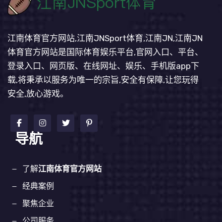
江南体育官方网站,江南JNSport体育,江南JN,江南JN
体育官方网站是国际体育娱乐平台,官网入口、平台、
登录入口、网页版、在线网址、娱乐、手机版app下
载,将秉承以服务为唯一的宗旨,安全有保障,让您玩得
安全,放心游戏。
导航
了解
江南体育官方网站
经典案例
聚焦企业
公司服务