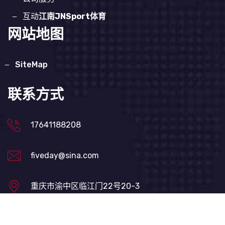
互动
江南JNSport体育
网站地图
SiteMap
联系方式
17641188208
fiveday@sina.com
重庆市渝中区临江门22号20-3