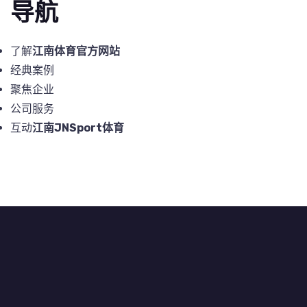
导航
了解
江南体育官方网站
经典案例
聚焦企业
公司服务
互动
江南JNSport体育