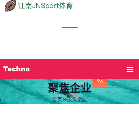
首页
了解
江南体育官方网站
经典案例
立即致电!
聚焦企业
公司服务
互动
江南JNSport体育
17641188208
聚焦企业
首页
聚焦企业