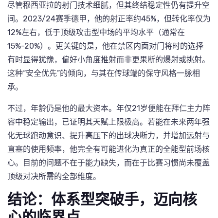
尽管穆西亚拉的射门技术细腻，但其终结稳定性仍有提升空
间。2023/24赛季德甲，他的射正率约45%，但转化率仅为
12%左右，低于顶级攻击型中场的平均水平（通常在
15%-20%）。更关键的是，他在禁区内面对门将时的选择
有时显得犹豫，偏好小角度推射而非更果断的爆射或挑射。
这种“安全优先”的倾向，与其在传球端的保守风格一脉相
承。
不过，年龄仍是他的最大资本。年仅21岁便能在拜仁主力阵
容中稳定输出，已证明其天赋上限极高。若能在未来两年强
化无球跑动意识、提升高压下的出球决断力，并增加远射与
直塞的使用频率，他完全有可能进化为真正的全能型前场核
心。目前的问题不在于能力缺失，而在于比赛习惯尚未覆盖
顶级对决所需的全部维度。
结论：体系型突破手，迈向核
心的临界点