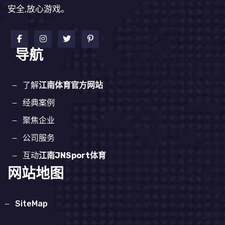
安全,放心游戏。
导航
了解
江南体育官方网站
经典案例
聚焦企业
公司服务
互动
江南JNSport体育
网站地图
SiteMap