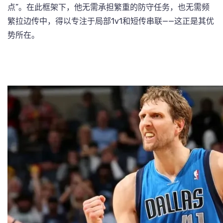
点”。在此框架下，他无需承担繁重的防守任务，也无需频
繁拉边传中，得以专注于局部1v1和短传串联——这正是其优
势所在。