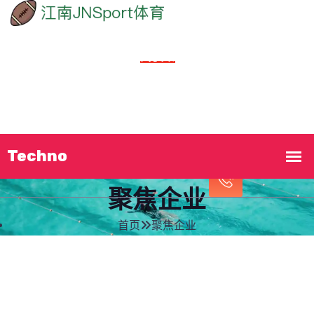
首页
了解
江南体育官方网站
经典案例
立即致电!
聚焦企业
公司服务
互动
江南JNSport体育
17641188208
聚焦企业
首页
聚焦企业