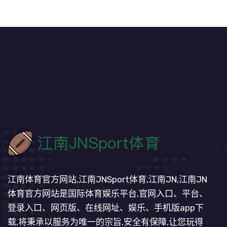
江南体育官方网站,江南JNSport体育,江南JN,江南JN
体育官方网站是国际体育娱乐平台,官网入口、平台、
登录入口、网页版、在线网址、娱乐、手机版app下
载,将秉承以服务为唯一的宗旨,安全有保障,让您玩得