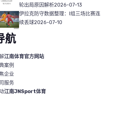
轮出局原因解析
2026-07-13
伊拉克防守数据整理：I组三场比赛连
续丢球
2026-07-10
导航
解
江南体育官方网站
典案例
焦企业
司服务
动
江南JNSport体育