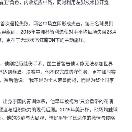
前卫”角色，内收接应中路，同时利用左脚技术拉开宽
。
旦首次逼抢失败，两名中场立即形成夹击，第三名球员则
组织，2015年美洲杯智利迫使对手平均每场失误23.4
段，更在于无球状态
江南JN
下的主动施压。
4年，他刚经历膝伤手术，医生曾警告他可能无法参加世界
洲杯达到巅峰。决赛中，他不仅完成防守任务，更在加时赛
杀。赛后他说：“我不是为个人荣誉而战，而是为整个国家
。出身于国内青训体系，他早年被视为“只会盘带的花哨
硬度与组织能力的现代后腰。2015年美洲杯，他场均触球
枢纽。他的冷静与大局观，恰好平衡了比达尔的激情与侵略