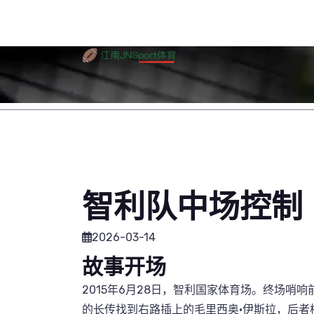
智利队中场控制
2026-03-14
故事开场
2015年6月28日，智利国家体育场。终场哨
的长传找到右路插上的毛里西奥·伊斯拉，后者